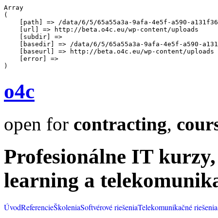
Array

(

    [path] => /data/6/5/65a55a3a-9afa-4e5f-a590-a131f36
    [url] => http://beta.o4c.eu/wp-content/uploads

    [subdir] => 

    [basedir] => /data/6/5/65a55a3a-9afa-4e5f-a590-a131
    [baseurl] => http://beta.o4c.eu/wp-content/uploads

    [error] => 

o4c
open for
contracting
,
cour
Profesionálne IT kurzy,
learning a telekomunik
Úvod
Referencie
Školenia
Softvérové riešenia
Telekomunikačné riešenia