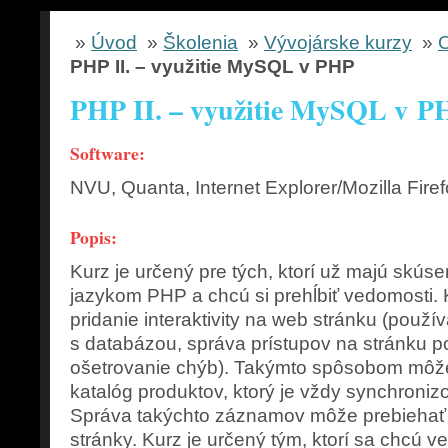
»
Úvod
»
Školenia
»
Vývojárske kurzy
»
O
PHP II. – využitie MySQL v PHP
PHP II. – využitie MySQL v P
Software:
NVU, Quanta, Internet Explorer/Mozilla Fir
Popis:
Kurz je určený pre tých, ktorí už majú skúse
jazykom PHP a chcú si prehĺbiť vedomosti.
pridanie interaktivity na web stránku (použí
s databázou, správa prístupov na stránku 
ošetrovanie chýb). Takýmto spôsobom môž
katalóg produktov, ktorý je vždy synchroni
Správa takýchto záznamov môže prebiehať
stránky. Kurz je určený tým, ktorí sa chcú 