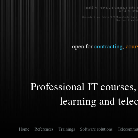
    [path] => /data/6/5/65a55a3a-9afa-4
    [url] => htt
    [basedir] => /data/6/5/65a55a3a-9afa-
    [baseurl] => h
open for
contracting
,
cour
Professional IT courses,
learning and tel
Home
References
Trainings
Software solutions
Telecommun