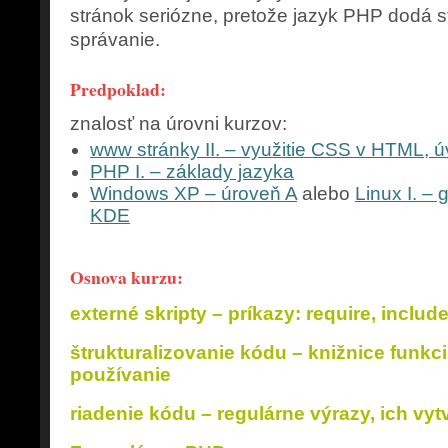
stránok seriózne, pretože jazyk PHP dodá st
správanie.
Predpoklad:
znalosť na úrovni kurzov:
www stránky II. – využitie CSS v HTML, ú
PHP I. – základy jazyka
Windows XP – úroveň A
alebo
Linux I. – 
KDE
Osnova kurzu:
externé skripty – príkazy: require, includ
štrukturalizovanie kódu – knižnice funkcií
používanie
riadenie kódu – regulárne výrazy, ich vyt