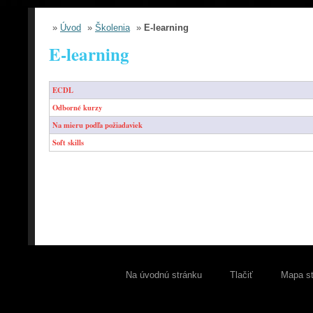
»
Úvod
»
Školenia
»
E-learning
E-learning
ECDL
Odborné kurzy
Na mieru podľa požiadaviek
Soft skills
Na úvodnú stránku
Tlačiť
Mapa s