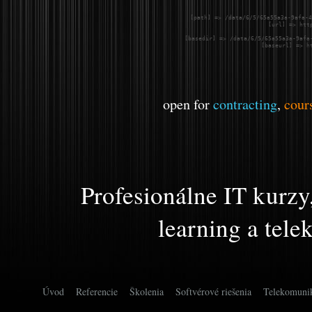
    [path] => /data/6/5/65a55a3a-9afa-4
    [url] => htt
    [basedir] => /data/6/5/65a55a3a-9afa-
    [baseurl] => h
open for
contracting
,
cour
Profesionálne IT kurzy,
learning a tel
Úvod
Referencie
Školenia
Softvérové riešenia
Telekomunik