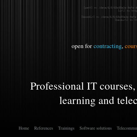
    [path] => /data/6/5/65a55a3a-9afa-4
    [url] => htt
    [basedir] => /data/6/5/65a55a3a-9afa-
    [baseurl] => h
open for
contracting
,
cour
Professional IT courses,
learning and tel
Home
References
Trainings
Software solutions
Telecommun